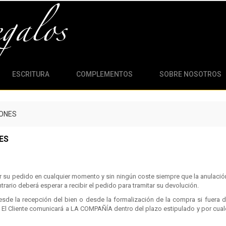
ESCRITURA
COMPLEMENTOS
SOBRE NOSOTROS
IONES
ES
ar su pedido en cualquier momento y sin ningún coste siempre que la anulac
trario deberá esperar a recibir el pedido para tramitar su devolución.
esde la recepción del bien o desde la formalización de la compra si fuera de
 El Cliente comunicará a LA COMPAÑÍA dentro del plazo estipulado y por cualq