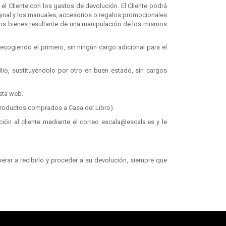
el Cliente con los gastos de devolución. El Cliente podrá
inal y los manuales, accesorios o regalos promocionales
e los bienes resultante de una manipulación de los mismos
recogiendo el primero, sin ningún cargo adicional para el
io, sustituyéndolo por otro en buen estado, sin cargos
sta web.
a productos comprados a Casa del Libro).
ción al cliente mediante el correo escala@escala.es
y le
ar a recibirlo y proceder a su devolución, siempre que