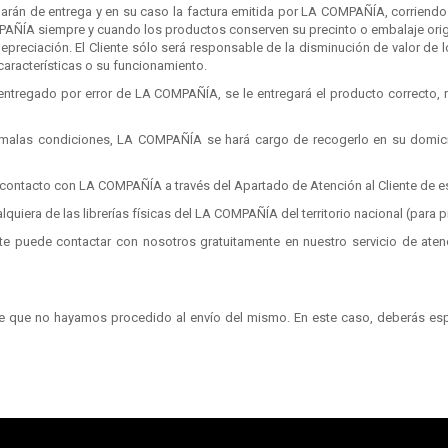
arán de entrega y en su caso la factura emitida por LA COMPAÑÍA, corriendo 
PAÑÍA siempre y cuando los productos conserven su precinto o embalaje orig
a depreciación. El Cliente sólo será responsable de la disminución de valor d
 características o su funcionamiento.
ra entregado por error de LA COMPAÑÍA, se le entregará el producto correcto, 
n malas condiciones, LA COMPAÑÍA se hará cargo de recogerlo en su domicil
 contacto con LA COMPAÑÍA a través del Apartado de Atención al Cliente de e
ualquiera de las librerías físicas del LA COMPAÑÍA del territorio nacional (par
te puede contactar con nosotros gratuitamente en nuestro
servicio de aten
 que no hayamos procedido al envío del mismo. En este caso, deberás esper