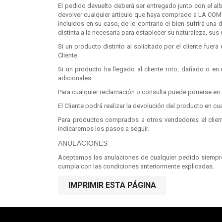
El pedido devuelto deberá ser entregado junto con el alb
devolver cualquier artículo que haya comprado a LA COM
incluidos en su caso, de lo contrario el bien sufrirá un
distinta a la necesaria para establecer su naturaleza, sus
Si un producto distinto al solicitado por el cliente fue
Cliente.
Si un producto ha llegado al cliente roto, dañado o e
adicionales.
Para cualquier reclamación o consulta puede ponerse en
El Cliente podrá realizar la devolución del producto en c
Para productos comprados a otros vendedores el clien
indicaremos los pasos a seguir.
ANULACIONES
Aceptamos las anulaciones de cualquier pedido siempre
cumpla con las condiciones anteriormente explicadas.