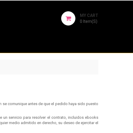
MY CART
0
Item(s)
ión se comunique antes de que el pedido haya sido puesto
 un servicio para resolver el contrato, incluidos ebooks
uier medio admitido en derecho, su deseo de ejercitar el